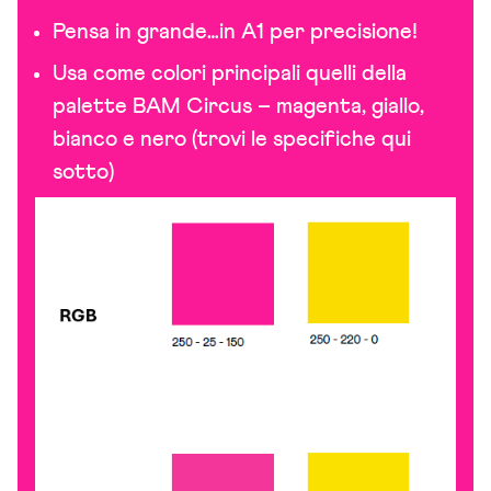
Pensa in grande…in A1 per precisione!
Usa come colori principali quelli della
palette BAM Circus – magenta, giallo,
bianco e nero (trovi le specifiche qui
sotto)