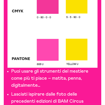
Puoi usare gli strumenti del mestiere
come più ti piace – matita, penna,
digitalmente…
Lasciati ispirare dalle foto delle
precedenti edizioni di BAM Circus