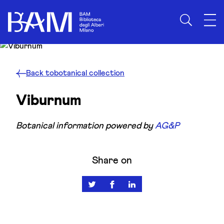
Skip to content
Back to
botanical collection
Viburnum
Botanical information powered by
AG&P
Share on