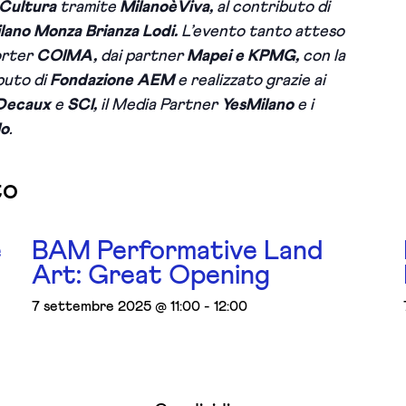
 Cultura
tramite
MilanoèViva,
al
contributo di
ano Monza Brianza Lodi.
L’evento tanto atteso
orter
COIMA,
dai partner
Mapei e KPMG,
con la
buto di
Fondazione AEM
e realizzato grazie ai
PDecaux
e
SCI,
il Media Partner
YesMilano
e i
lo
.
to
e
BAM Performative Land
Art: Great Opening
7 settembre 2025 @ 11:00
-
12:00