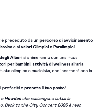
t
è preceduto da un
percorso di avvicinamento
lassica
e ai
valori Olimpici e Paralimpici.
degli Alberi
si animeranno con una ricca
tori per bambini
,
attività di wellness all’aria
atleta olimpica e musicista, che incarnerà con la
i preferiti e
prenota il tuo posto!
e
Howden
che sostengono tutta la
rco, Back to the City Concert 2025 è reso