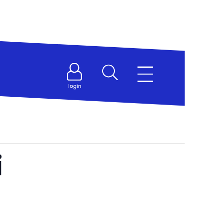
login
i