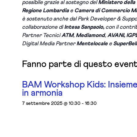
possibile grazie al sostegno del
Ministero della
Regione Lombardia
e
Camera di Commercio Mil
è sostenuto anche dal Park Developer & Supp
collaborazione di
Intesa Sanpaolo,
con il contri
Partner Tecnici
ATM
,
Mediamond
,
AVANI, IG
Digital Media Partner
Mentelocale
e
SuperBel
Fanno parte di questo even
BAM Workshop Kids: Insiem
in armonia
7 settembre 2025 @ 10:30
-
16:30