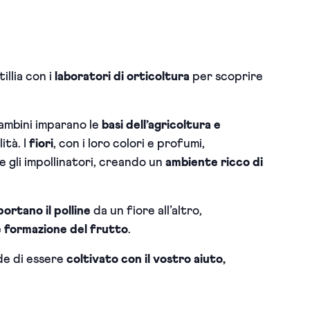
illia con i
laboratori di orticoltura
per scoprire
 bambini imparano le
basi dell’agricoltura e
lità.
I
fiori
, con i loro colori e profumi,
e gli impollinatori, creando un
ambiente ricco di
ortano il polline
da un fiore all’altro,
e formazione del frutto
.
de di essere
coltivato con il vostro aiuto,