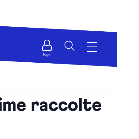
login
ime raccolte