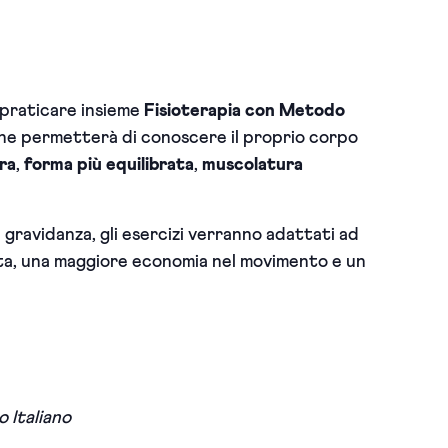
 praticare insieme
Fisioterapia con Metodo
che permetterà di c
onoscere il proprio corpo
ra
,
forma più equilibrata
,
muscolatura
 gravidanza, g
li esercizi verranno adattati ad
a, una maggiore economia nel movimento e un
 Italiano