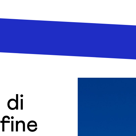
 di
fine