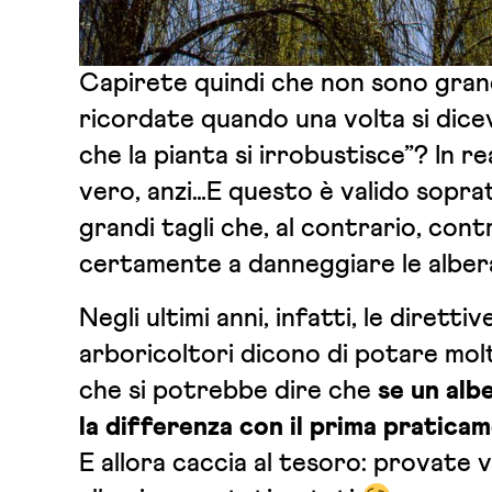
Capirete quindi che non sono grand
ricordate quando una volta si dicev
che la pianta si irrobustisce”? In re
vero, anzi…E questo è valido sopra
grandi tagli che, al contrario, con
certamente a danneggiare le alber
Negli ultimi anni, infatti, le direttiv
arboricoltori dicono di potare mo
che si potrebbe dire che
se un alb
la differenza con il prima pratica
E allora caccia al tesoro: provate v