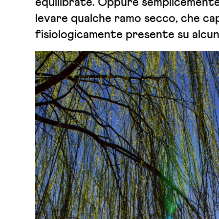
equilibrate. Oppure semplicemente 
levare qualche ramo secco, che ca
fisiologicamente presente su alcuni