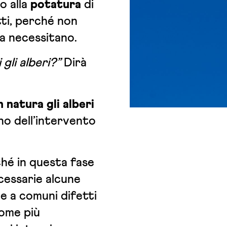
o alla
potatura
di
tti, perché non
la necessitano.
gli alberi?”
Dirà
n natura gli alberi
o dell’intervento
hé in questa fase
cessarie alcune
te a comuni difetti
iome più