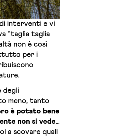
i interventi e vi
a “taglia taglia
altà non è così
ttutto per i
tribuiscono
ature.
e degli
lto meno, tanto
ero è potato bene
mente non si vede
…
oi a scovare quali