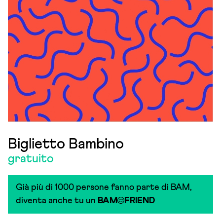
Biglietto Bambino
gratuito
Già più di 1000 persone fanno parte di BAM,
diventa anche tu un
BAM
FRIEND