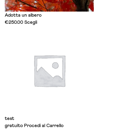
Adotta un albero
This
€
250.00
Scegli
product
has
multiple
variants.
The
options
may
be
chosen
on
the
product
page
test
gratuito
Procedi al Carrello