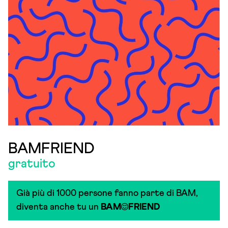
BAMFRIEND
gratuito
Già più di 1000 persone fanno parte di BAM,
diventa anche tu un
BAM
FRIEND