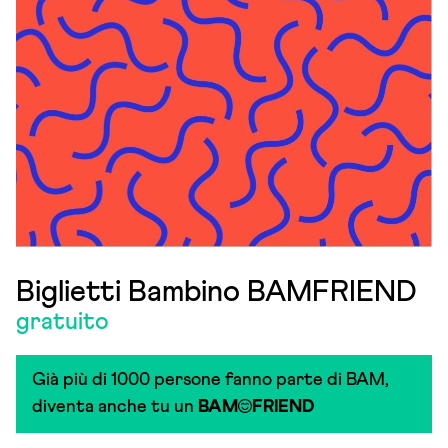
Biglietti Bambino BAMFRIEND
gratuito
Già più di 1000 persone fanno parte di BAM,
diventa anche tu un
BAM
FRIEND