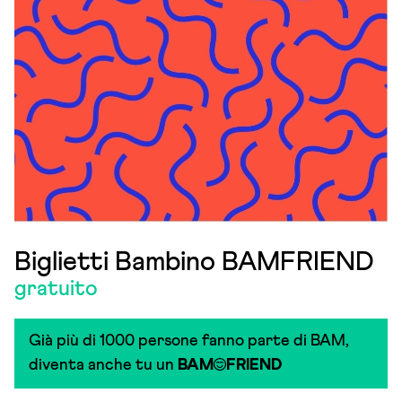
Biglietti Bambino BAMFRIEND
gratuito
Già più di 1000 persone fanno parte di BAM,
diventa anche tu un
BAM
FRIEND