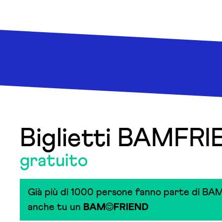
Biglietti BAMFR
gratuito
Già più di 1000 persone fanno parte di BAM
anche tu un
BAM
FRIEND