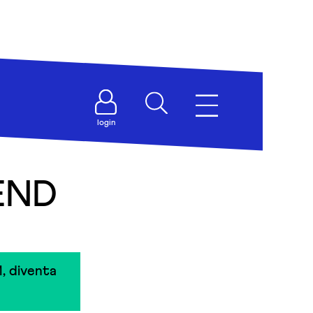
login
IEND
, diventa