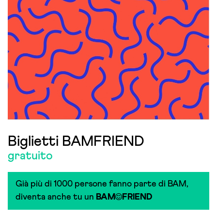
Biglietti BAMFRIEND
gratuito
Già più di 1000 persone fanno parte di BAM,
diventa anche tu un
BAM
FRIEND