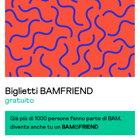
Biglietti BAMFRIEND
gratuito
Già più di 1000 persone fanno parte di BAM,
diventa anche tu un
BAM
FRIEND