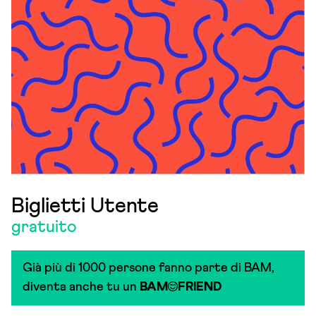
Biglietti Utente
gratuito
Già più di 1000 persone fanno parte di BAM,
diventa anche tu un
BAM
FRIEND