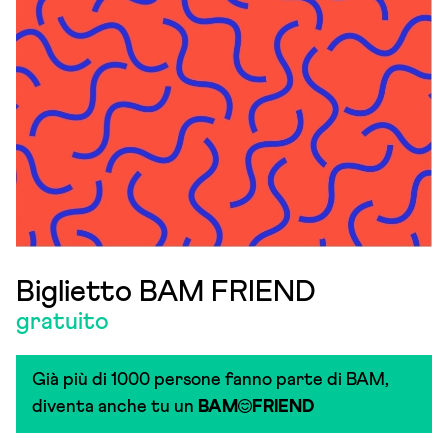
Biglietto BAM FRIEND
gratuito
Già più di 1000 persone fanno parte di BAM,
diventa anche tu un
BAM
FRIEND