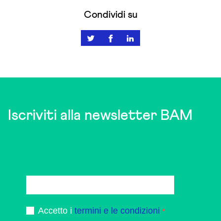
has
Condividi su
multiple
variants.
The
options
may
be
chosen
on
Iscriviti alla newsletter BAM
the
product
page
Accetto i
termini e le condizioni