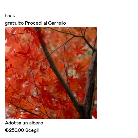
test
gratuito
Procedi al Carrello
Adotta un albero
This
€
250.00
Scegli
product