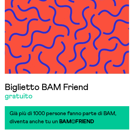
Biglietto BAM Friend
gratuito
Già più di 1000 persone fanno parte di BAM,
diventa anche tu un
BAM
FRIEND