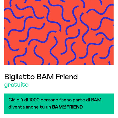
Biglietto BAM Friend
gratuito
Già più di 1000 persone fanno parte di BAM,
diventa anche tu un
BAM
FRIEND