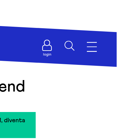
login
iend
, diventa