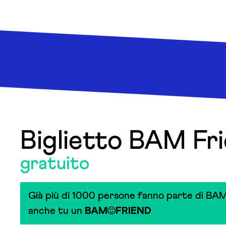
Biglietto BAM Fr
gratuito
Già più di 1000 persone fanno parte di BAM
anche tu un
BAM
FRIEND