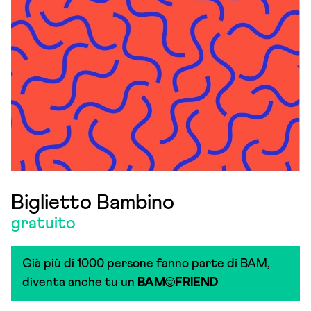
Biglietto Bambino
gratuito
Già più di 1000 persone fanno parte di BAM,
diventa anche tu un
BAM
FRIEND