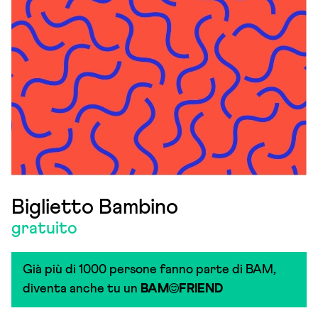
Biglietto Bambino
gratuito
Già più di 1000 persone fanno parte di BAM,
diventa anche tu un
BAM
FRIEND