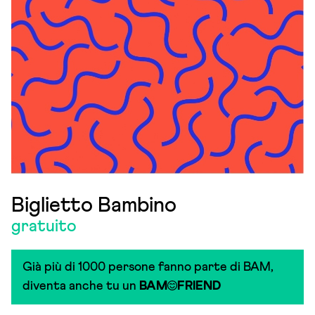
Biglietto Bambino
gratuito
Già più di 1000 persone fanno parte di BAM,
diventa anche tu un
BAM
FRIEND