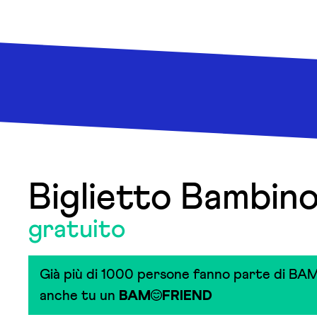
Biglietto Bambin
gratuito
Già più di 1000 persone fanno parte di BAM
anche tu un
BAM
FRIEND