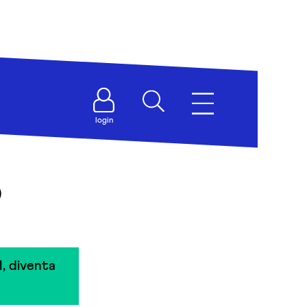
login
o
, diventa