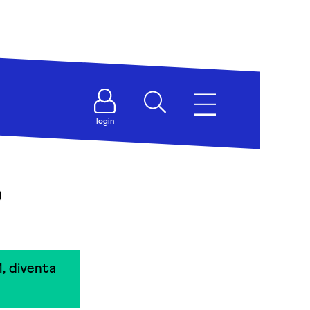
login
o
, diventa