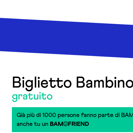
Biglietto Bambin
gratuito
Già più di 1000 persone fanno parte di BAM
anche tu un
BAM
FRIEND