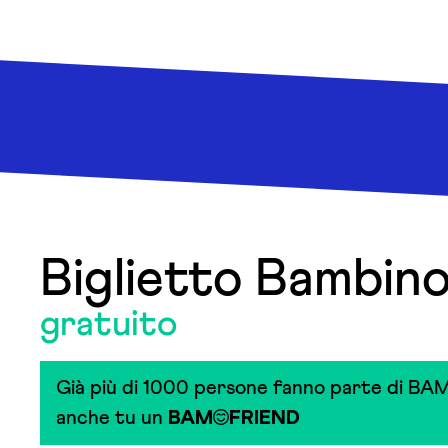
Biglietto Bambin
gratuito
Già più di 1000 persone fanno parte di BAM
anche tu un
BAM
FRIEND