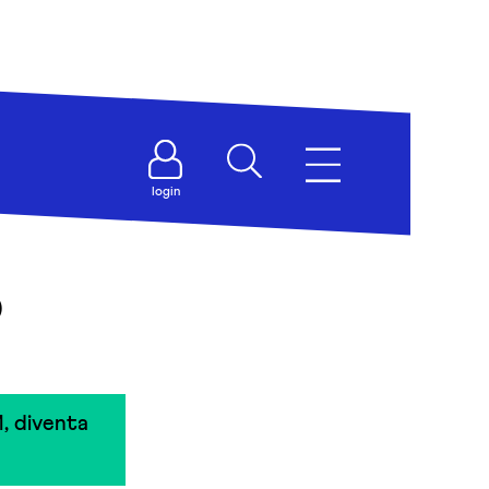
login
o
, diventa