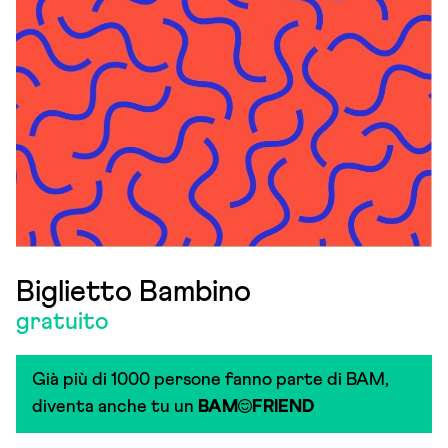
Biglietto Bambino
gratuito
Già più di 1000 persone fanno parte di BAM,
diventa anche tu un
BAM
FRIEND