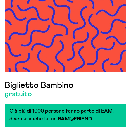
Biglietto Bambino
gratuito
Già più di 1000 persone fanno parte di BAM,
diventa anche tu un
BAM
FRIEND