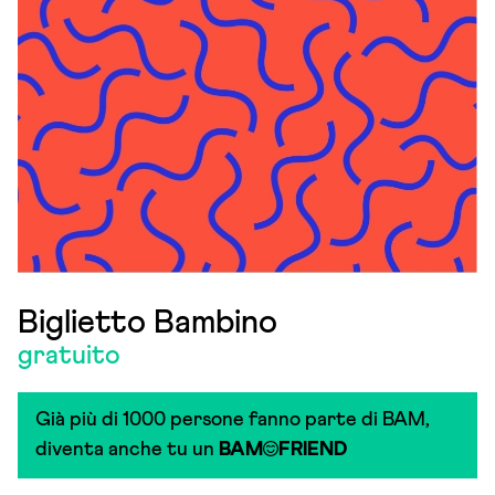
Biglietto Bambino
gratuito
Già più di 1000 persone fanno parte di BAM,
diventa anche tu un
BAM
FRIEND