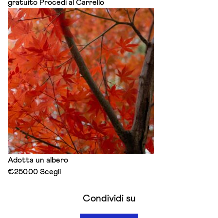
gratuito
Procedi al Carrello
Adotta un albero
This
€
250.00
Scegli
product
has
Condividi su
multiple
variants.