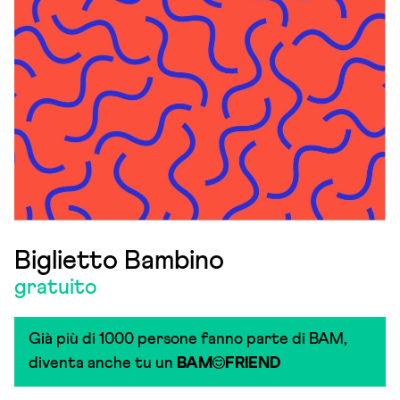
Biglietto Bambino
gratuito
Già più di 1000 persone fanno parte di BAM,
diventa anche tu un
BAM
FRIEND