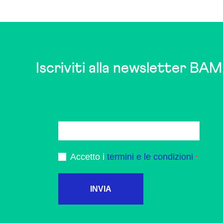
may
be
chosen
on
the
Iscriviti alla newsletter BAM
product
page
Accetto i
termini e le condizioni
INVIA