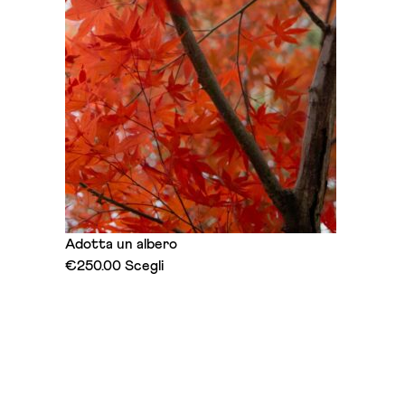
Adotta un albero
This
€
250.00
Scegli
product
has
multiple
variants.
The
options