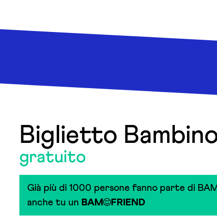
Biglietto Bambi
gratuito
Già più di 1000 persone fanno parte di BAM
anche tu un
BAM
FRIEND