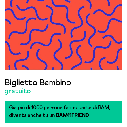
Biglietto Bambino
gratuito
Già più di 1000 persone fanno parte di BAM,
diventa anche tu un
BAM
FRIEND