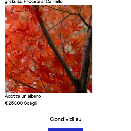
gratuito
Procedi al Carrello
Adotta un albero
This
€
250.00
Scegli
product
has
Condividi su
multiple
variants.