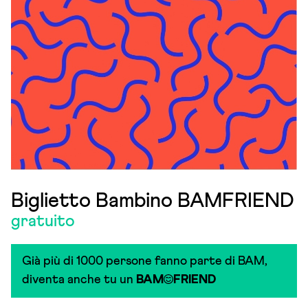
Biglietto Bambino BAMFRIEND
gratuito
Già più di 1000 persone fanno parte di BAM,
diventa anche tu un
BAM
FRIEND