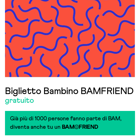
Biglietto Bambino BAMFRIEND
gratuito
Già più di 1000 persone fanno parte di BAM,
diventa anche tu un
BAM
FRIEND