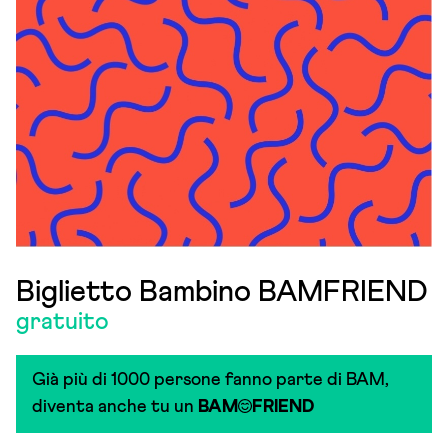
Biglietto Bambino BAMFRIEND
gratuito
Già più di 1000 persone fanno parte di BAM,
diventa anche tu un
BAM
FRIEND