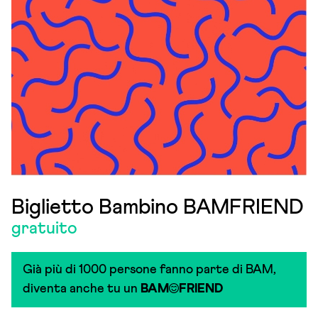
Biglietto Bambino BAMFRIEND
gratuito
Già più di 1000 persone fanno parte di BAM,
diventa anche tu un
BAM
FRIEND