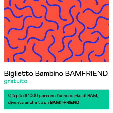
Biglietto Bambino BAMFRIEND
gratuito
Già più di 1000 persone fanno parte di BAM,
diventa anche tu un
BAM
FRIEND