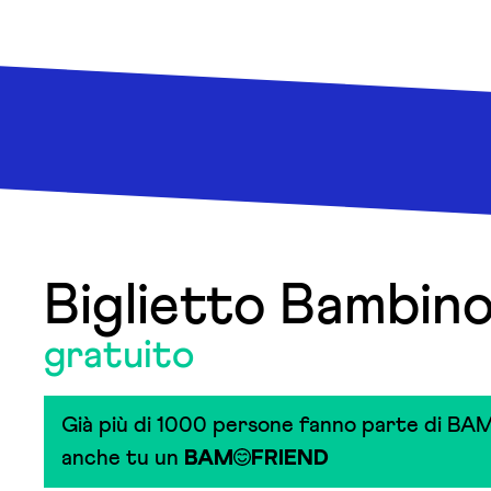
Biglietto Bambi
gratuito
Già più di 1000 persone fanno parte di BAM
anche tu un
BAM
FRIEND