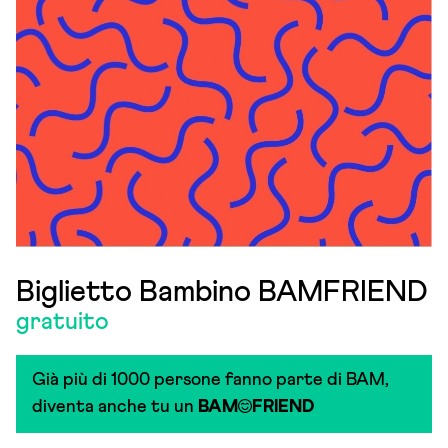
Biglietto Bambino BAMFRIEND
gratuito
Già più di 1000 persone fanno parte di BAM,
diventa anche tu un
BAM
FRIEND