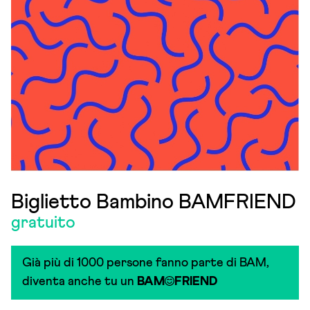
Biglietto Bambino BAMFRIEND
gratuito
Già più di 1000 persone fanno parte di BAM,
diventa anche tu un
BAM
FRIEND