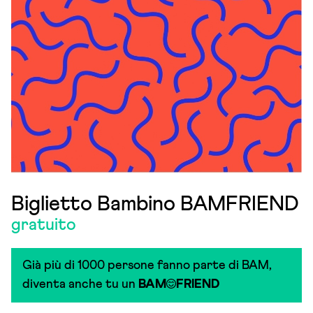
Biglietto Bambino BAMFRIEND
gratuito
Già più di 1000 persone fanno parte di BAM,
diventa anche tu un
BAM
FRIEND