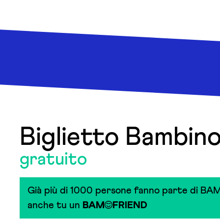
Biglietto Bambi
gratuito
Già più di 1000 persone fanno parte di BAM
anche tu un
BAM
FRIEND