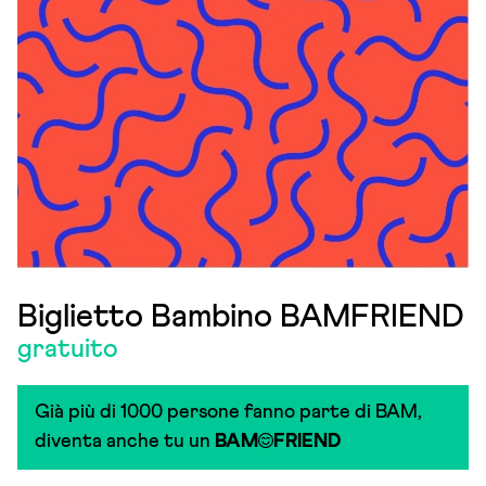
Biglietto Bambino BAMFRIEND
gratuito
Già più di 1000 persone fanno parte di BAM,
diventa anche tu un
BAM
FRIEND