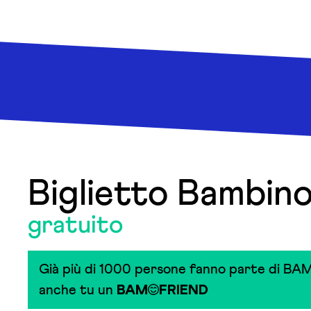
Biglietto Bambi
gratuito
Già più di 1000 persone fanno parte di BAM
anche tu un
BAM
FRIEND