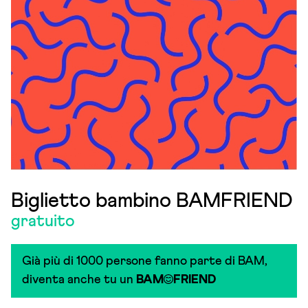
Biglietto bambino BAMFRIEND
gratuito
Già più di 1000 persone fanno parte di BAM,
diventa anche tu un
BAM
FRIEND