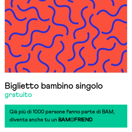
Biglietto bambino singolo
gratuito
Già più di 1000 persone fanno parte di BAM,
diventa anche tu un
BAM
FRIEND