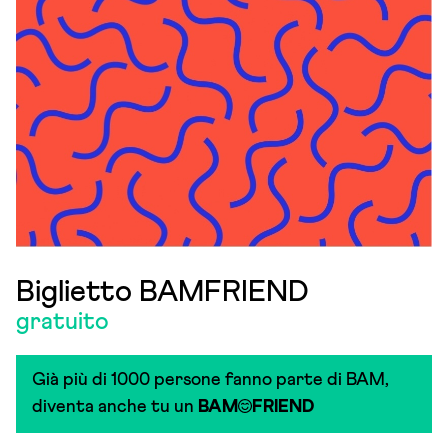
Biglietto BAMFRIEND
gratuito
Già più di 1000 persone fanno parte di BAM,
diventa anche tu un
BAM
FRIEND