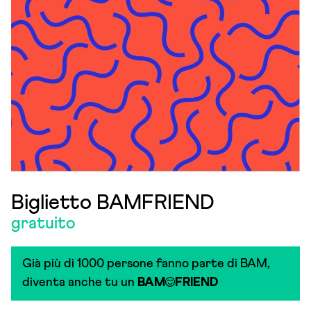
Biglietto BAMFRIEND
gratuito
Già più di 1000 persone fanno parte di BAM,
diventa anche tu un
BAM
FRIEND