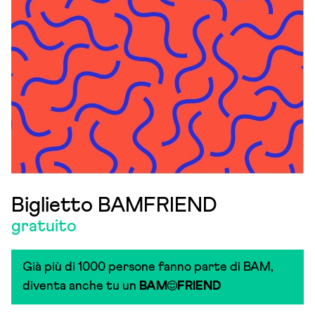
Biglietto BAMFRIEND
gratuito
Già più di 1000 persone fanno parte di BAM,
diventa anche tu un
BAM
FRIEND