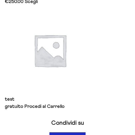
This
€
250.00
Scegli
product
has
multiple
variants.
The
options
may
be
chosen
on
the
product
page
test
gratuito
Procedi al Carrello
Condividi su