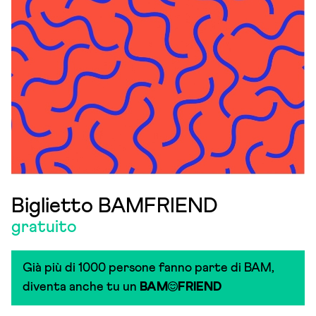
Biglietto BAMFRIEND
gratuito
Già più di 1000 persone fanno parte di BAM,
diventa anche tu un
BAM
FRIEND