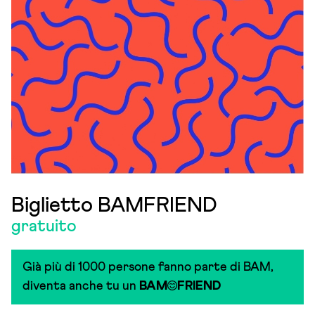
Biglietto BAMFRIEND
gratuito
Già più di 1000 persone fanno parte di BAM,
diventa anche tu un
BAM
FRIEND