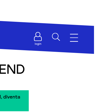
login
IEND
, diventa