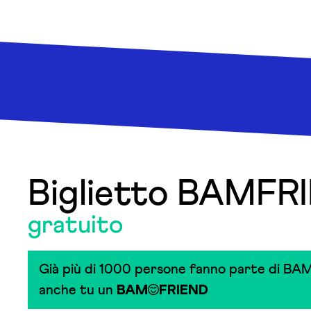
Biglietto BAMFR
gratuito
Già più di 1000 persone fanno parte di BAM
anche tu un
BAM
FRIEND