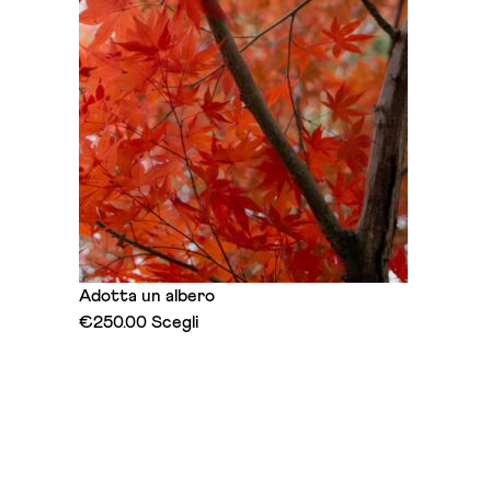
Adotta un albero
This
€
250.00
Scegli
product
has
multiple
variants.
The
options