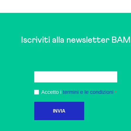
may
be
chosen
on
the
Iscriviti alla newsletter BAM
product
page
Accetto i
termini e le condizioni
INVIA